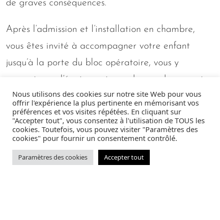
de graves conséquences.
Après l’admission et l’installation en chambre,
vous êtes invité à accompagner votre enfant
jusqu’à la porte du bloc opératoire, vous y
rencontrerez l’équipe qui prendra en charge votre
Nous utilisons des cookies sur notre site Web pour vous
enfant. Pour une meilleure organisation des soins
offrir l'expérience la plus pertinente en mémorisant vos
préférences et vos visites répétées. En cliquant sur
et pour augmenter la sécurité, les anesthésistes
"Accepter tout", vous consentez à l'utilisation de TOUS les
cookies. Toutefois, vous pouvez visiter "Paramètres des
de la clinique Oxford travaillent en équipe. Le
cookies" pour fournir un consentement contrôlé.
médecin qui prend en charge votre enfant n’est
Paramètres des cookies
Accepter tout
pas obligatoirement celui que vous avez rencontré
en consultation.
Si votre enfant est fébrile, présente une toux, des